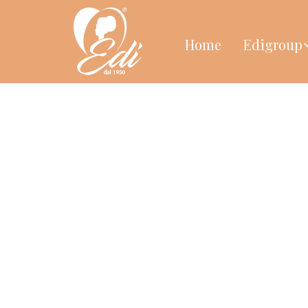
Home
Edigroup