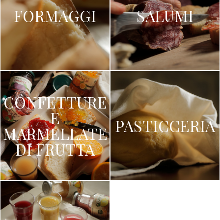
FORMAGGI
SALUMI
CONFETTURE
E
PASTICCERIA
MARMELLATE
DI FRUTTA