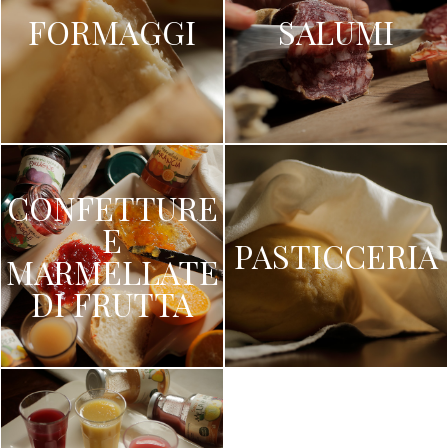
FORMAGGI
SALUMI
CONFETTURE
E
PASTICCERIA
MARMELLATE
DI FRUTTA