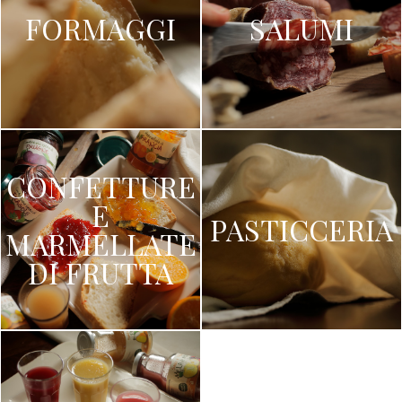
FORMAGGI
SALUMI
CONFETTURE
E
PASTICCERIA
MARMELLATE
DI FRUTTA